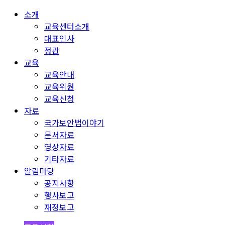
소개
교육센터소개
대표인사
정관
교육
교육안내
교육위원
교육신청
자료
국가보안법이야기
문서자료
영상자료
기타자료
알림마당
공지사항
행사보고
재정보고