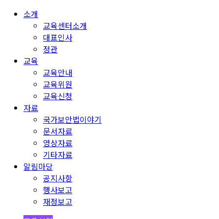
소개
교육센터소개
대표인사
정관
교육
교육안내
교육위원
교육신청
자료
국가보안법이야기
문서자료
영상자료
기타자료
알림마당
공지사항
행사보고
재정보고