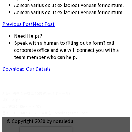
Aenean varius ex ut ex laoreet Aenean fermentum.
Aenean varius ex ut ex laoreet Aenean fermentum.
Previous Post
Next Post
Need Helps?
Speak with a human to filling out a form? call
corporate office and we will connect you with a
team member who can help.
Download Our Details
서울시 중구 정동길 3, 10층 (정동, 경향신문사)
대표 : 이정희
고유번호 : 106-82-74785
문의 : 010-7687-4962 이메일 : ecaofnsl@gmail.com
© Copyright 2020 by nonsledu