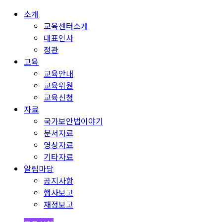
소개
교육센터소개
대표인사
정관
교육
교육안내
교육위원
교육신청
자료
국가보안법이야기
문서자료
영상자료
기타자료
알림마당
공지사항
행사보고
재정보고