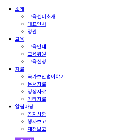
소개
교육센터소개
대표인사
정관
교육
교육안내
교육위원
교육신청
자료
국가보안법이야기
문서자료
영상자료
기타자료
알림마당
공지사항
행사보고
재정보고