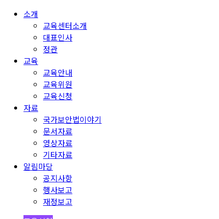
소개
교육센터소개
대표인사
정관
교육
교육안내
교육위원
교육신청
자료
국가보안법이야기
문서자료
영상자료
기타자료
알림마당
공지사항
행사보고
재정보고