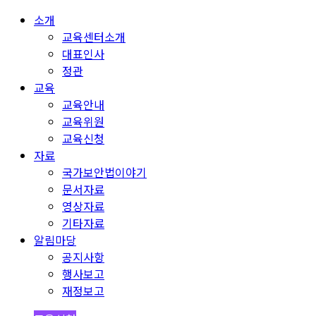
소개
교육센터소개
대표인사
정관
교육
교육안내
교육위원
교육신청
자료
국가보안법이야기
문서자료
영상자료
기타자료
알림마당
공지사항
행사보고
재정보고