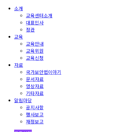
소개
교육센터소개
대표인사
정관
교육
교육안내
교육위원
교육신청
자료
국가보안법이야기
문서자료
영상자료
기타자료
알림마당
공지사항
행사보고
재정보고