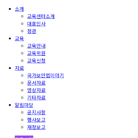
소개
교육센터소개
대표인사
정관
교육
교육안내
교육위원
교육신청
자료
국가보안법이야기
문서자료
영상자료
기타자료
알림마당
공지사항
행사보고
재정보고