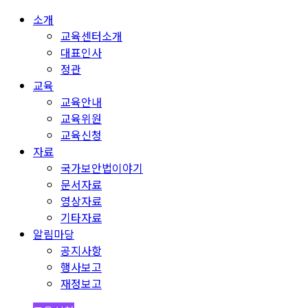
소개
교육센터소개
대표인사
정관
교육
교육안내
교육위원
교육신청
자료
국가보안법이야기
문서자료
영상자료
기타자료
알림마당
공지사항
행사보고
재정보고